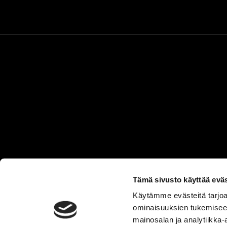
© G.
Tämä sivusto käyttää eväs
Käytämme evästeitä tarjoa
ominaisuuksien tukemisee
mainosalan ja analytiikka