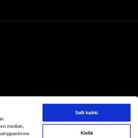
twork
Salli kaikki
an
sen median,
Kiellä
. Kumppanimme